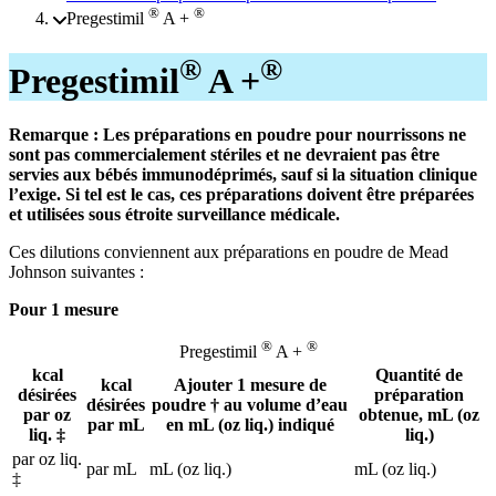
®
®
Pregestimil
A +
®
®
Pregestimil
A +
Remarque : Les préparations en poudre pour nourrissons ne
sont pas commercialement stériles et ne devraient pas être
servies aux bébés immunodéprimés, sauf si la situation clinique
l’exige. Si tel est le cas, ces préparations doivent être préparées
et utilisées sous étroite surveillance médicale.
Ces dilutions conviennent aux préparations en poudre de Mead
Johnson suivantes :
Pour 1 mesure
®
®
Pregestimil
A +
kcal
Quantité de
kcal
Ajouter 1 mesure de
désirées
préparation
désirées
poudre † au volume d’eau
par oz
obtenue, mL (oz
par mL
en mL (oz liq.) indiqué
liq. ‡
liq.)
par oz liq.
par mL
mL (oz liq.)
mL (oz liq.)
‡