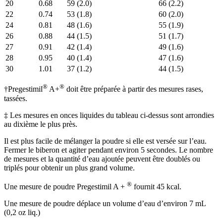
20
0.68
59 (2.0)
66 (2.2)
22
0.74
53 (1.8)
60 (2.0)
24
0.81
48 (1.6)
55 (1.9)
26
0.88
44 (1.5)
51 (1.7)
27
0.91
42 (1.4)
49 (1.6)
28
0.95
40 (1.4)
47 (1.6)
30
1.01
37 (1.2)
44 (1.5)
®
®
†Pregestimil
A+
doit être préparée à partir des mesures rases,
tassées.
‡ Les mesures en onces liquides du tableau ci-dessus sont arrondies
au dixième le plus près.
Il est plus facile de mélanger la poudre si elle est versée sur l’eau.
Fermer le biberon et agiter pendant environ 5 secondes. Le nombre
de mesures et la quantité d’eau ajoutée peuvent être doublés ou
triplés pour obtenir un plus grand volume.
®
Une mesure de poudre Pregestimil A +
fournit 45 kcal.
Une mesure de poudre déplace un volume d’eau d’environ 7 mL
(0,2 oz liq.)