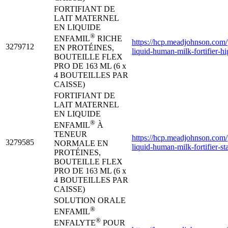
FORTIFIANT DE
LAIT MATERNEL
EN LIQUIDE
®
ENFAMIL
RICHE
https://hcp.meadjohnson.com/
3279712
EN PROTÉINES,
liquid-human-milk-fortifier-hi
BOUTEILLE FLEX
PRO DE 163 ML (6 x
4 BOUTEILLES PAR
CAISSE)
FORTIFIANT DE
LAIT MATERNEL
EN LIQUIDE
®
ENFAMIL
À
TENEUR
https://hcp.meadjohnson.com/
3279585
NORMALE EN
liquid-human-milk-fortifier-st
PROTÉINES,
BOUTEILLE FLEX
PRO DE 163 ML (6 x
4 BOUTEILLES PAR
CAISSE)
SOLUTION ORALE
®
ENFAMIL
®
ENFALYTE
POUR