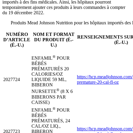
importés à des fins médicales. Ainsi, les hôpitaux pourront
temporairement ajouter ces produits à leurs commandes à compter
du 19 décembre 2022.
Produits Mead Johnson Nutrition pour les hôpitaux importés des Ét
NUMÉRO
NOM ET FORMAT
RENSEIGNEMENTS SUR
D’ARTICLE
DU PRODUIT (É.-
(É.-U.)
(É.-U.)
U.)
®
ENFAMIL
POUR
BÉBÉS
PRÉMATURÉS 20
CALORIES/OZ
https://hcp.meadjohnson.com/
2027724
LIQUIDE 59 ML,
premature-20-cal-fl-oz
BIBERON
®
NURSETTE
(8 X 6
BIBERONS PAR
CAISSE)
®
ENFAMIL
POUR
BÉBÉS
PRÉMATURÉS, 24
CAL/OZ LIQ.,
https://hcp.meadjohnson.com/
2027723
BIBERON