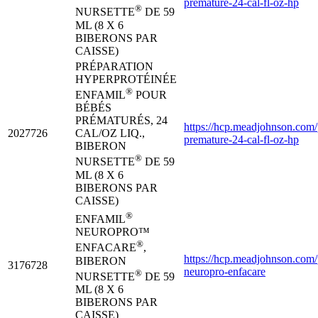
premature-24-cal-fl-oz-hp
®
NURSETTE
DE 59
ML (8 X 6
BIBERONS PAR
CAISSE)
PRÉPARATION
HYPERPROTÉINÉE
®
ENFAMIL
POUR
BÉBÉS
PRÉMATURÉS, 24
https://hcp.meadjohnson.com/
2027726
CAL/OZ LIQ.,
premature-24-cal-fl-oz-hp
BIBERON
®
NURSETTE
DE 59
ML (8 X 6
BIBERONS PAR
CAISSE)
®
ENFAMIL
NEUROPRO™
®
ENFACARE
,
https://hcp.meadjohnson.com/
BIBERON
3176728
neuropro-enfacare
®
NURSETTE
DE 59
ML (8 X 6
BIBERONS PAR
CAISSE)