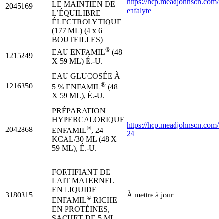
https://hcp.meadjohnson.com/
LE MAINTIEN DE
2045169
enfalyte
L’ÉQUILIBRE
ÉLECTROLYTIQUE
(177 ML) (4 x 6
BOUTEILLES)
®
EAU ENFAMIL
(48
1215249
X 59 ML) É.-U.
EAU GLUCOSÉE À
®
1216350
5 % ENFAMIL
(48
X 59 ML), É.-U.
PRÉPARATION
HYPERCALORIQUE
https://hcp.meadjohnson.com/
®
2042868
ENFAMIL
, 24
24
KCAL/30 ML (48 X
59 ML), É.-U.
FORTIFIANT DE
LAIT MATERNEL
EN LIQUIDE
3180315
À mettre à jour
®
ENFAMIL
RICHE
EN PROTÉINES,
SACHET DE 5 ML