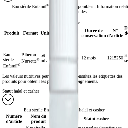
®
Eau stérile Enfamil
— Formats Disponibles - Information relat
commandes
Quantité
approximative
de produit
D
Durée de
N°
Produit
Format
Unité
apprêtée
d
conservation
d’article
obtenue à la
dilution
normale
Eau
Biberon
59
59 mL (2 oz
H
12 mois
1215250
stérile
®
mL
liq.)
s
Nursette
®
Enfamil
Les valeurs nutritives peuvent changer. Consultez les étiquettes des
produits pour obtenir les plus récents renseignements.
Statut halal et casher
®
Eau stérile Enfamil
— Statut halal et casher
Numéro
Nom du
Statut
Statut casher
d’article
produit
halal
Eau stérile