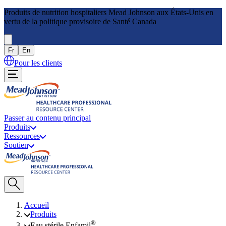
Produits de nutrition hospitaliers Mead Johnson aux États-Unis en
vertu de la politique provisoire de Santé Canada
Fr
En
Pour les clients
Passer au contenu principal
Produits
Ressources
Soutien
Accueil
Produits
®
Eau stérile Enfamil