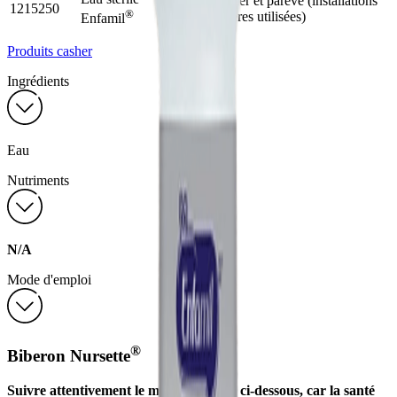
Certifié
Casher et parève (installations
1215250
®
halal
laitières utilisées)
Enfamil
Produits casher
Ingrédients
Eau
Nutriments
N/A
Mode d'emploi
®
Biberon Nursette
Suivre attentivement le mode d’emploi ci-dessous, car la santé