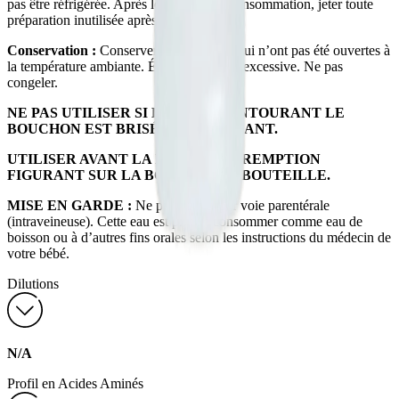
pas être réfrigérée. Après le début de la consommation, jeter toute
préparation inutilisée après une heure.
Conservation :
Conserver les bouteilles qui n’ont pas été ouvertes à
la température ambiante. Éviter la chaleur excessive. Ne pas
congeler.
NE PAS UTILISER SI LE SCEAU ENTOURANT LE
BOUCHON EST BRISÉ OU MANQUANT.
UTILISER AVANT LA DATE DE PÉREMPTION
FIGURANT SUR LA BOÎTE OU LA BOUTEILLE.
MISE EN GARDE :
Ne pas utiliser par voie parentérale
(intraveineuse). Cette eau est prête à consommer comme eau de
boisson ou à d’autres fins orales selon les instructions du médecin de
votre bébé.
Dilutions
N/A
Profil en Acides Aminés