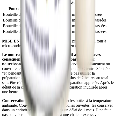
®
®
Nutramigen
A+
— Mode d’emploi
Pour obtenir
Eau bouillie
Poudre
Bouteille de 60 mL
60 mL (1/4 tasse)
1 mesure rase tassée
Bouteille de 120 mL
120 mL (1/2 tasse)
2 mesures rases tassées
Bouteille de 180 mL
180 mL (3/4 tasse)
3 mesures rases tassées
Bouteille de 240 mL
240 mL (1 tasse)
4 mesures rases tassées
MISE EN GARDE:
Ne pas réchauffer la préparation au four à
micro-ondes. De graves brûlures peuvent en résulter.
Le non-respect de ces directives pourrait avoir de graves
conséquences. Une fois apprêtée, la préparation pour
nourrissons peut se gâter rapidement.
Servir immédiatement ou
couvrir et conserver au réfrigérateur entre 2 et 4 °C (entre 35 et 40
°F) pendant un maximum de 24 heures. Ne pas utiliser la
préparation apprêtée si elle est demeurée plus de 2 heures au total
sans être réfrigérée. Nepas congeler la préparation apprêtée. Après le
début de la consommation, jeter toute préparation inutilisée après
une heure.
Conservation/manipulation:
Conserver les boîtes à la température
ambiante. Couvrir hermétiquement les boîtes ouvertes, les conserver
dans un endroit sec et les utiliser dans un délai de 1 mois. Il ne faut
pas congeler la poudre ni l’exposer à une chaleur excessive.