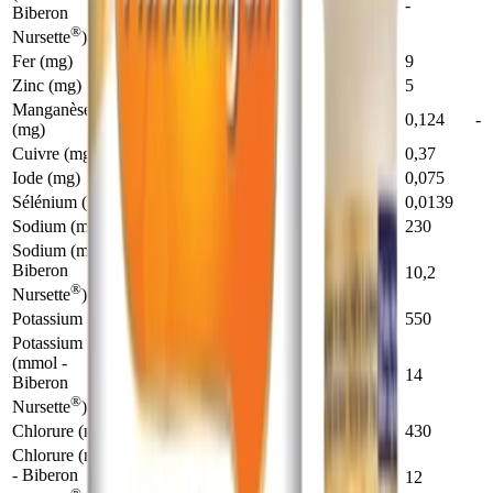
0,22
0,22
-
Biberon
®
Nursette
)
Fer (mg)
1,22
1,22
9
Zinc (mg)
0,68
0,68
5
Manganèse
0,017
0,0169
0,124
-
(mg)
Cuivre (mg)
0,051
0,051
0,37
Iode (mg)
0,0102
0,0101
0,075
Sélénium (mg)
0,0019
0,00189
0,0139
Sodium (mg)
32
32
230
Sodium (mmol -
Biberon
1,38
1,38
10,2
®
Nursette
)
Potassium (mg)
75
74
550
Potassium
(mmol -
1,9
1,9
14
Biberon
®
Nursette
)
Chlorure (mg)
58
58
430
Chlorure (mmol
- Biberon
1,64
1,64
12