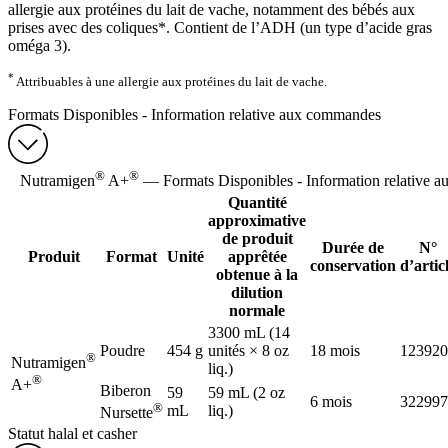
allergie aux protéines du lait de vache, notamment des bébés aux
prises avec des coliques*. Contient de l’ADH (un type d’acide gras
oméga 3).
*
Attribuables à une allergie aux protéines du lait de vache.
Formats Disponibles - Information relative aux commandes
®
®
Nutramigen
A+
— Formats Disponibles - Information relative 
Quantité
approximative
de produit
Durée de
N°
Produit
Format
Unité
apprêtée
conservation
d’artic
obtenue à la
dilution
normale
3300 mL (14
Poudre
454 g
unités × 8 oz
18 mois
123920
®
Nutramigen
liq.)
®
A+
Biberon
59
59 mL (2 oz
6 mois
322997
®
mL
liq.)
Nursette
Statut halal et casher