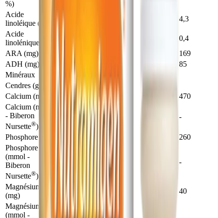
%)
Acide
0,5
0,58
4,3
linoléique (g)
Acide
0,05
0,054
0,4
linolénique (g)
ARA (mg)
17
23
169
ADH (mg)
11,6
11,5
85
Minéraux
Cendres (g)
0,49
Calcium (mg)
64
64
470
Calcium (mmol
- Biberon
1,59
1,59
-
®
Nursette
)
Phosphore (mg)
35
35
260
Phosphore
(mmol -
1,13
1,13
-
Biberon
®
Nursette
)
Magnésium
5,4
5,4
40
(mg)
Magnésium
(mmol -