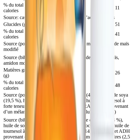
% du total des
11
11
11
calories
Source: caséine hydrolysée, prémélange d’acides aminés
Glucides (g)
7
7
51
% du total des
41
41
41
calories
Source (poudre) : extraits secs de sirop de maïs, amidon de maïs
modifié
®
Source (biberon Nursette
) : extraits secs de sirop de maïs,
amidon modifié
Matières grasses
3,6
3,6
26
(g)
% du total des
48
48
48
calories
Source (poudre) : oléine d’huile de palme (44 %), huile de soya
(19,5 %), huile de noix de coco (19,5 %), huile de tournesol à
forte teneur en acide oléique (14,5 %), ARA et ADH provenant
d’un mélange d’huile d’organismes unicellulaires (2,5 %)
®
Source (biberon Nursette
) : oléine d’huile de palme (44 %),
huile de soya (19,5 %), huile de noix de coco (19,5 %), huile de
tournesol à forte teneur en acide oléique (14,5 %), ARA et ADH
provenant d’un mélange d’huile d’organismes unicellulaires (2,5