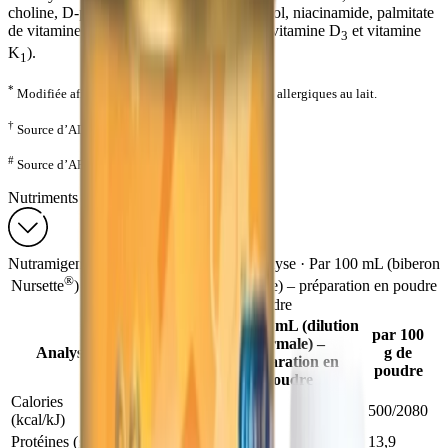
choline, D-pantothénate de calcium, inositol, niacinamide, palmitate
de vitamine A, riboflavine, vitamine B
, vitamine D
et vitamine
12
3
K
).
1
*
Modifiée afin d’être mieux tolérée par les bébés allergiques au lait.
†
Source d’ADH.
#
Source d’ARA.
Nutriments
®
®
Nutramigen
A+
— Nutriments — Analyse · Par 100 mL (biberon
®
Nursette
) · Par 100 mL (dilution normale) – préparation en poudre
· par 100 g de poudre
Par 100 mL (dilution
Par 100 mL
par 100
normale) –
(biberon
Analyse
g de
préparation en
®
poudre
Nursette
)
poudre
Calories
68/280
68/280
500/2080
(kcal/kJ)
Protéines (g)
1,9
1,89
13,9