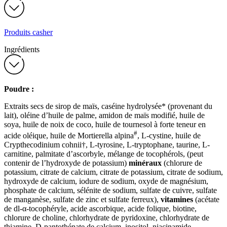
Produits casher
Ingrédients
Poudre :
Extraits secs de sirop de maïs, caséine hydrolysée* (provenant du
lait), oléine d’huile de palme, amidon de maïs modifié, huile de
soya, huile de noix de coco, huile de tournesol à forte teneur en
#
acide oléique, huile de Mortierella alpina
, L-cystine, huile de
Crypthecodinium cohnii†, L-tyrosine, L-tryptophane, taurine, L-
carnitine, palmitate d’ascorbyle, mélange de tocophérols, (peut
contenir de l’hydroxyde de potassium)
minéraux
(chlorure de
potassium, citrate de calcium, citrate de potassium, citrate de sodium,
hydroxyde de calcium, iodure de sodium, oxyde de magnésium,
phosphate de calcium, sélénite de sodium, sulfate de cuivre, sulfate
de manganèse, sulfate de zinc et sulfate ferreux),
vitamines
(acétate
de dl-α-tocophéryle, acide ascorbique, acide folique, biotine,
chlorure de choline, chlorhydrate de pyridoxine, chlorhydrate de
thiamine, D-pantothénate de calcium, inositol, niacinamide,