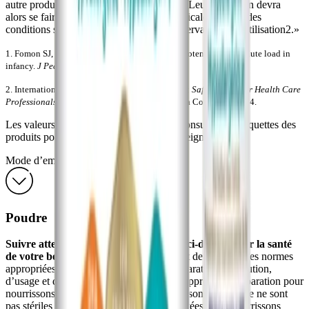
autre produit nutritionnel n’est accessible. Leur utilisation devra
alors se faire sous étroite surveillance médicale, suivant des
conditions strictes de préparation, de conservation et d’utilisation2.»
1. Fomon SJ, Ziegler EE. Renal solute load and potential renal solute load in
infancy.
J Pediatr
. 1999;134:11-14.
2. International Formula Council. Infant Feeding:
Safety Issues for Health Care
Professionals
. Atlanta, GA: International Formula Council; 2004:4.
Les valeurs nutritives peuvent changer. Consultez les etiquettes des
produits pour obtenir les plus recents renseignements.
Mode d’emploi
Poudre
Suivre attentivement le mode d’emploi ci-dessous, car la santé
de votre bébé en dépend
. Il est important de respecter les normes
appropriées en matière d’hygiène, de préparation, de dilution,
d’usage et de conservation au moment d’apprêter la préparation pour
nourrissons. Les préparations pour nourrissons en poudre ne sont
pas stériles et ne doivent pas être administrées à des nourrissons