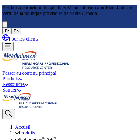
Produits de nutrition hospitaliers Mead Johnson aux États-Unis en
vertu de la politique provisoire de Santé Canada
Fr
En
Pour les clients
Passer au contenu principal
Produits
Ressources
Soutien
Accueil
Produits
®
®
Nutramigen
A+