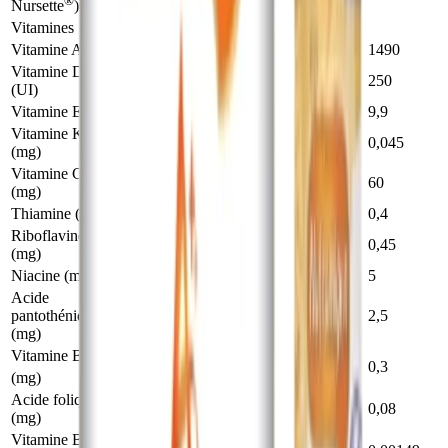
®
Nursette
)
Vitamines
Vitamine A (UI)
200
200
1490
Vitamine D
31
34
250
(UI)
Vitamine E (UI)
1,36
1,35
9,9
Vitamine K
0,0061
0,0061
0,045
(mg)
Vitamine C
8,2
8,1
60
(mg)
Thiamine (mg)
0,054
0,054
0,4
Riboflavine
0,061
0,061
0,45
(mg)
Niacine (mg)
0,68
0,68
5
Acide
pantothénique
0,34
0,34
2,5
(mg)
Vitamine B
6
0,041
0,041
0,3
(mg)
Acide folique
0,0109
0,0108
0,08
(mg)
Vitamine B
12