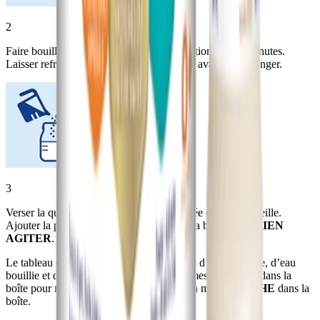
2
Faire bouillir de l’eau fraîche à forte ébullition pour 2 minutes.
Laisser refroidir à la température ambiante avant de mélanger.
3
Verser la quantité d’eau refroidie appropriée dans la bouteille.
Ajouter la poudre. Visser le couvercle de la bouteille et
BIEN
AGITER
.
Le tableau ci-dessous indique les quantités d’eau refroidie, d’eau
bouillie et de poudre à utiliser. Utiliser la mesure fournie dans la
boîte pour mesurer la poudre. Conserver la mesure
SÈCHE
dans la
boîte.