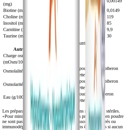
0,0002
0,0002
0,00149
(mg)
Biotine (mg)
0,002
0,002
0,0149
Choline (mg)
16,3
16,2
119
Inositol (mg)
16,3
11,5
85
Carnitine (mg)
1,36
1,35
9,9
Taurine (mg)
4,1
4,1
30
®
®
Nutramigen
A+
— Nutriments
Autres caractéristiques
Charge osmotique rénale
16,9
1
(mOsm/100 mL)
300 (poudre) 320 (biberon
Osmolalité (mOsm/kg H
O)
2
®
Nursette
)
270 (poudre) 280 (biberon
Osmolarité (mOsm/L)
®
Nursette
)
90 (poudre) 89 (biberon
Eau (g/100 mL)
®
Nursette
)
Les préparations en poudre pour nourrissons ne sont pas stériles.
«Pour minimiser les risques d’infection, les préparations en poudre
ne sont pas recommandées chez les nourrissons prématurés ou
immunodéprimés. Elles pourront néanmoins être utilisées si aucun