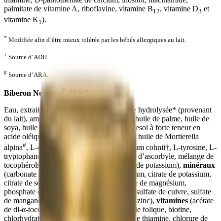
palmitate de vitamine A, riboflavine, vitamine B
, vitamine D
et
12
3
vitamine K
).
1
*
Modifiée afin d’être mieux tolérée par les bébés allergiques au lait.
†
Source d’ADH.
#
Source d’ARA.
®
Biberon Nursette
59 mL :
Eau, extraits secs de sirop de maïs, caséine hydrolysée* (provenant
du lait), amidon de maïs modifié, oléine d’huile de palme, huile de
soya, huile de noix de coco, huile de tournesol à forte teneur en
acide oléique, carraghénine, acide citrique, huile de Mortierella
#
alpina
, L-cystine, huile de Crypthecodinium cohnii†, L-tyrosine, L-
tryptophane, taurine, L-carnitine, palmitate d’ascorbyle, mélange de
tocophérols (peut contenir de l’hydroxyde de potassium),
minéraux
(carbonate de calcium, chlorure de potassium, citrate de potassium,
citrate de sodium, iodure de sodium, oxyde de magnésium,
phosphate de calcium, sélénite de sodium, sulfate de cuivre, sulfate
de manganèse, sulfate ferreux et sulfate de zinc),
vitamines
(acétate
de dl-α-tocophéryle, acide ascorbique, acide folique, biotine,
chlorhydrate de pyridoxine, chlorhydrate de thiamine, chlorure de